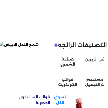
التصنيفات الرائجة
الخــيــار الفــاخر
فن الريزين
صناعة
شمع النحل
الشموع
اللأبيض
فرصتك لتجربة
مستحضرا
قوالب
الفخامة 1500دج
ت التجميل
الكونكريت
تسوق
قوالب السيليكون
الكل
الحصرية