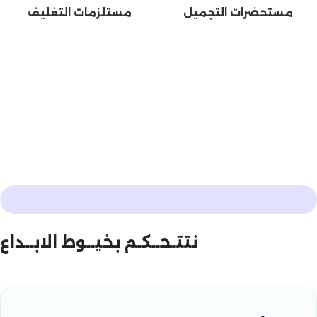
مستحضرات التجميل
مستلزمات التغليف
عن قريب..
...
...
نتتـحــكـم بخيــوط الابــداع