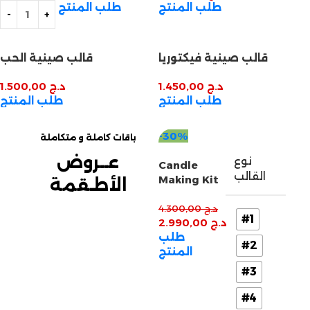
طلب المنتج
طلب المنتج
قالب صينية فيكتوريا
قالب صينية الحب
د.ج
1.450,00
د.ج
1.500,00
طلب المنتج
طلب المنتج
-30%
باقات كاملة و متكاملة
عــروض
نوع
Candle
القالب
Making Kit
الأطـقمة
اكتشف الان
د.ج
4.300,00
#1
د.ج
2.990,00
م
طلب
#2
زين
المنتج
#3
ب
#4
نتج