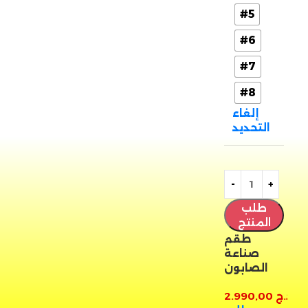
#5
#6
#7
#8
إلغاء
التحديد
طلب
المنتج
طقم
صناعة
الصابون
د.ج
2.990,00