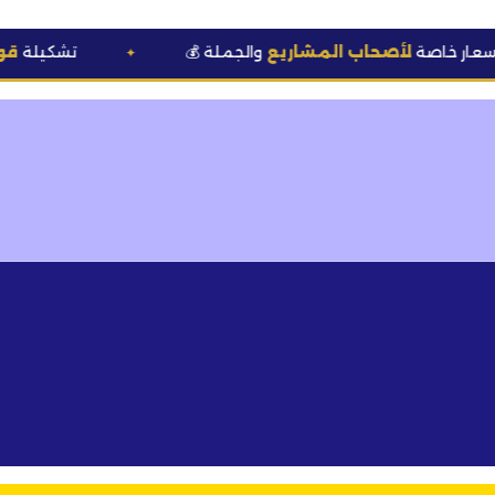
أصحاب المشاريع
والجملة
🆕 تشكيلة
قوالب وعطور
✦