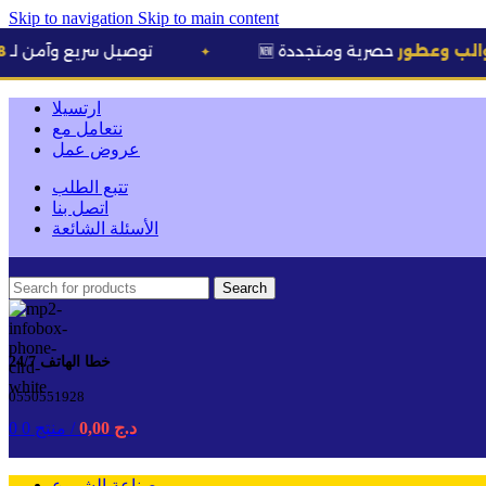
Skip to navigation
Skip to main content
حصرية ومتجددة
🚚 توصيل سريع وآمن لـ
58 ولاية
✦
ارتسيلا
نتعامل مع
عروض عمل
تتبع الطلب
اتصل بنا
الأسئلة الشائعة
Search
خطا الهاتف 24/7
0550551928
د.ج
0,00
/
0 منتج
0
صناعة الشموع