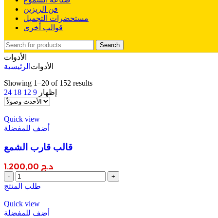
فن الريزين
مستحضرات التجميل
قوالب أخرى
Search
الأدوات
الأدوات
الرئيسية
Sorted
Showing 1–20 of 152 results
by
إظهار
9
12
18
24
latest
Quick view
أضف للمفضلة
قالب قارب الشمع
د.ج
1.200,00
قالب
قارب
طلب المنتج
الشمع
quantity
Quick view
أضف للمفضلة