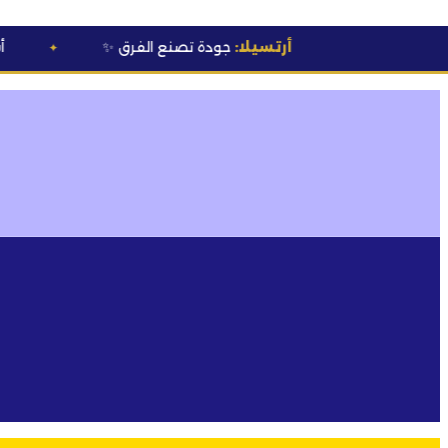
أرتسيلا:
جودة تصنع الفرق
✨
💰 أسعار خاصة
ل
✦