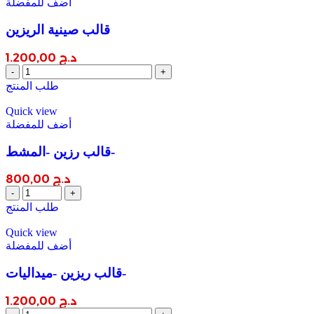
أضف للمفضلة
قالب صينية الريزين
د.ج
1.200,00
قالب
صينية
طلب المنتج
الريزين
quantity
Quick view
أضف للمفضلة
قالب رزين -المشط-
د.ج
800,00
قالب
رزين
طلب المنتج
-المشط-
quantity
Quick view
أضف للمفضلة
قالب ريزين -ميداليات-
د.ج
1.200,00
قالب