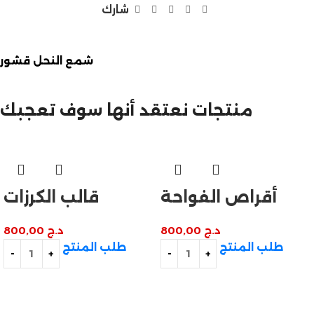
شارك
شمع النحل قشور
مازالت مستمرة
تخفيضات نهاية السنة
منتجات نعتقد أنها سوف تعجبك
أقراص الفواحة
قالب الكرزات
د.ج
800,00
د.ج
800,00
طلب المنتج
طلب المنتج