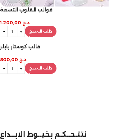
قوالب القلوب التسعة
د.ج
1.200,00
طلب المنتج
قالب كوستار بابلز
د.ج
800,00
طلب المنتج
نتتـحــكـم بخيــوط الابــداع