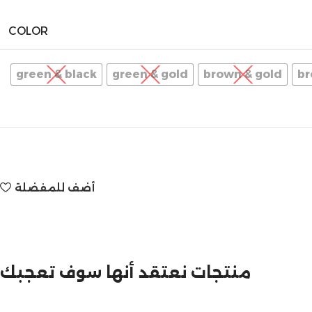
COLOR
green & black
green & gold
brown & gold
br
أضف للمفضلة
مازالت مستمرة
منتجات نعتقد أنها سوف تعجبك
تخفيضات نهاية السنة