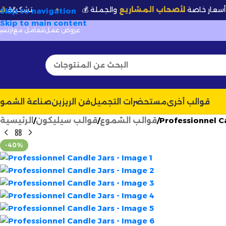
صة
لأصحاب المشاريع
والجملة
🆕 تشكيلة
قوالب وعط
✦
Skip to navigation
Skip to main content
عروض عمل
نتعامل مع
ارتسيل
قوالب أخرى
مستحضرات التجميل
فن الريزين
صناعة الشمو
Professionnel C
قوالب الشموع
قوالب سيليكون
الرئيسية
-40%