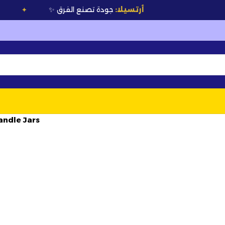
أرتسيلا:
جودة تصنع الفرق
✨
💰 أسعار خا
✦
andle Jars