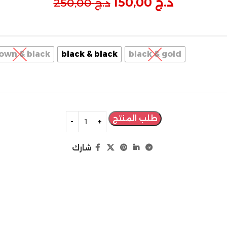
د.ج
150,00
د.ج
250,00
own & black
black & black
black & gold
طلب المنتج
شارك