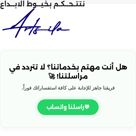
نتتـحــكـم بخيــوط الابــداع
هل أنت مهتم بخدماتنا؟ لا تتردد في
مراسلتنا! 🚀
فريقنا جاهز للإجابة على كافة استفساراتك فوراً.
💬
راسلنا واتساب