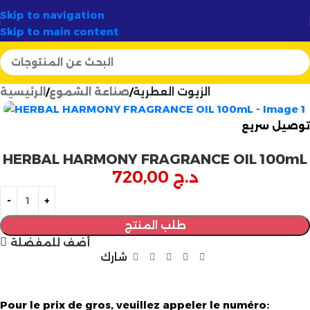
✦
🚚 توصيل سريع وآمن لـ
58 ولاية
✦
أرتسيلا:
الوجهة ال
Skip to navigation
Skip to main content
الزيوت العطرية
صناعة الشموع
الرئيسية
توصيل سريع
HERBAL HARMONY FRAGRANCE OIL 100mL
د.ج
720,00
طلب المنتج
أضف للمفضلة
شارك
Pour le prix de gros, veuillez appeler le numéro: