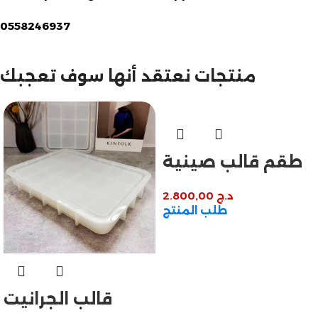
مازالت مستمرة
تخفيضات نهاية السنة
0558246937
منتجات نعتقد أنها سوف تعجبك
طقم قالب صينية
بيضاوية مع 4
د.ج
2.800,00
كوستر
طلب المنتج
قالب الجرانيت