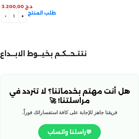
العصري
د.ج
3.200,00
طلب المنتج
نتتـحــكـم بخيــوط الابــداع
هل أنت مهتم بخدماتنا؟ لا تتردد في
مراسلتنا! 🚀
فريقنا جاهز للإجابة على كافة استفساراتك فوراً.
💬
راسلنا واتساب