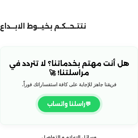
نتتـحــكـم بخيــوط الابــداع
هل أنت مهتم بخدماتنا؟ لا تتردد في
مراسلتنا! 🚀
فريقنا جاهز للإجابة على كافة استفساراتك فوراً.
💬
راسلنا واتساب
وسائل الاعلام و التواصل