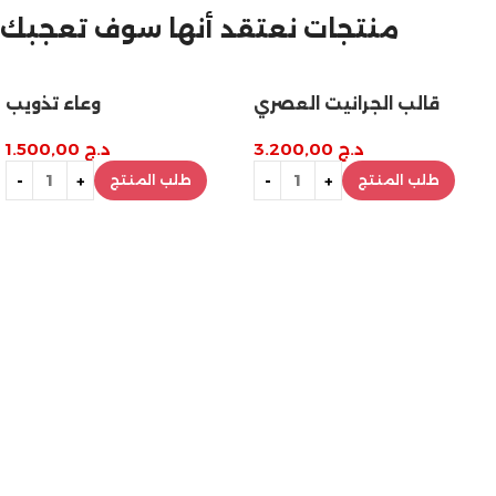
مازالت مستمرة
منتجات نعتقد أنها سوف تعجبك
تخفيضات نهاية السنة
قالب الجرانيت العصري
وعاء تذويب
د.ج
3.200,00
د.ج
1.500,00
طلب المنتج
طلب المنتج