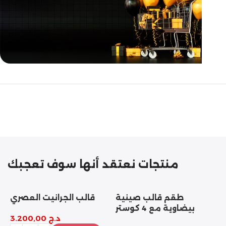
مازالت مستمرة
تخفيضات
نهاية السنة
منتجات نعتقد أنها سوف تعجبك
طقم قالب صينية
قالب الجرانيت العصري
بيضاوية مع 4 كوستر
د.ج
3.200,00