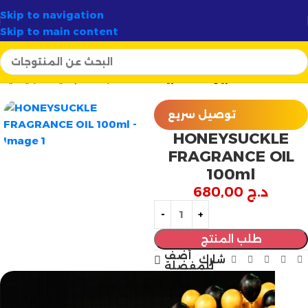
✦
أرتسيلا:
الوجهة الأولى لصناع الشموع في الجزائر
✨
Skip to navigation
Skip to main content
الزيوت العطرية
مستحضرات التجميل
الرئيسية
توصيل سريع
HONEYSUCKLE
FRAGRANCE OIL
100ml
د.ج
680,00
طلب المنتج
أضف
شارك
للمفضلة