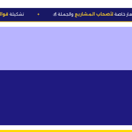
ب المشاريع
والجملة
🆕 تشكيلة
قوالب وعطور
حصري
✦