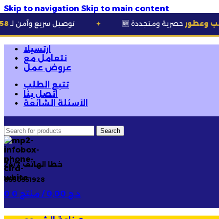
Skip to navigation
Skip to main content
ة ومتجددة
🚚 توصيل سريع وآمن لـ
58 ولاية
✦
ارتسيلا
نتعامل مع
عروض عمل
تتبع الطلب
اتصل بنا
الأسئلة الشائعة
Search
خطا الهاتف 24/7
0550551928
د.ج
0,00
/
0 منتج
0