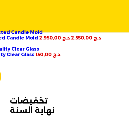
د.ج
2.550,00
د.ج
2.950,00
ted Candle Mold
د.ج
150,00
ity Clear Glass
مازالت مستمرة
تخفيضات
نهاية السنة