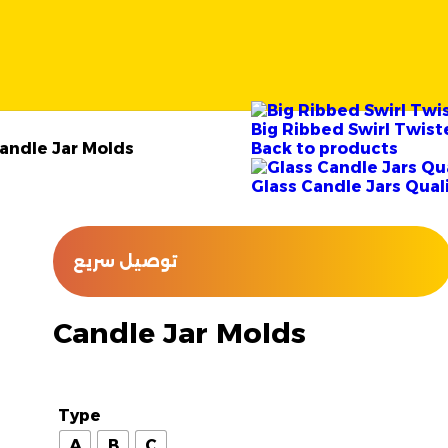
Big Ribbed Swirl Twis
andle Jar Molds
Back to products
Glass Candle Jars Qual
توصيل سريع
Candle Jar Molds
Type
A
B
C