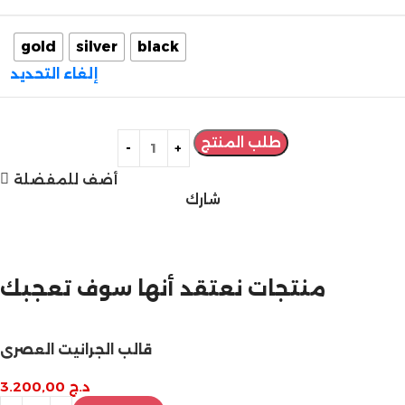
gold
silver
black
إلغاء التحديد
طلب المنتج
أضف للمفضلة
شارك
مازالت مستمرة
تخفيضات نهاية السنة
منتجات نعتقد أنها سوف تعجبك
قالب الجرانيت العصري
د.ج
3.200,00