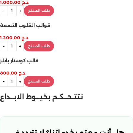
د.ج
1.000,00
طلب المنتج
قوالب القلوب التسعة
د.ج
1.200,00
طلب المنتج
قالب كوستار بابلز
د.ج
800,00
طلب المنتج
نتتـحــكـم بخيــوط الابــداع
هل أنت مهتم بخدماتنا؟ لا تتردد في