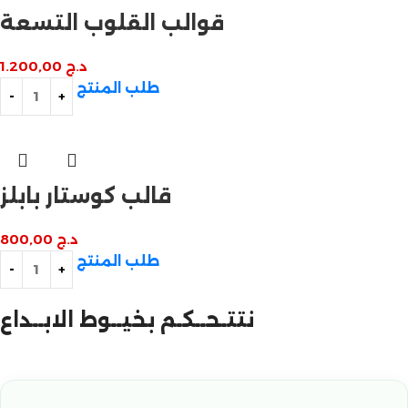
قوالب القلوب التسعة
د.ج
1.200,00
طلب المنتج
قالب كوستار بابلز
د.ج
800,00
طلب المنتج
نتتـحــكـم بخيــوط الابــداع