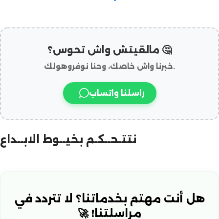
مالقيتش واش تحوس؟ 🤔
خبرنا واش خاصك، وحنا نوفروهولك.
راسلنا واتساب
نتتـحــكـم بخيــوط الابــداع
هل أنت مهتم بخدماتنا؟ لا تتردد في
مراسلتنا! 🚀