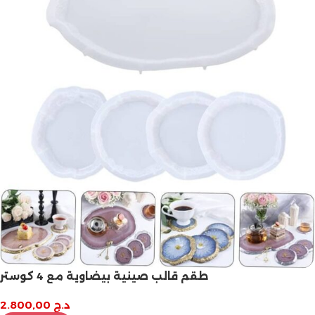
طقم قالب صينية بيضاوية مع 4 كوستر
د.ج
2.800,00