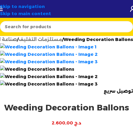
مشاريع
والجملة
✦
🆕 تشكيلة
قوالب وعطور
حصرية ومتجددة
Skip to navigation
Skip to main content
Weeding Decoration Ballons
مستلزمات التغليف
صناعة 
توصيل سريع
Weeding Decoration Ballons
د.ج
2.600,00