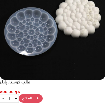
قالب كوستار بابلز
د.ج
800,00
طلب المنتج