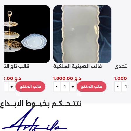
قوالب القلوب التسعة
قالب مثلث التحدي
د.ج
1.200,00
د.ج
1.000,00
طلب المنتج
طلب المنتج
نتتـحــكـم بخيــوط الابــداع