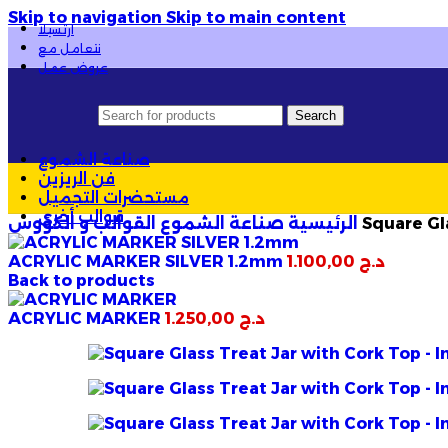
Skip to navigation
Skip to main content
ارتسيلا
رق
✨
💰 أسعار خاصة
لأصحاب المشاريع
والجملة
✦
نتعامل مع
عروض عمل
Search
صناعة الشموع
فن الريزين
مستحضرات التجميل
قوالب أخرى
Square Gl
القوالب و الكؤوس
الرئيسية
صناعة الشموع
د.ج
1.100,00
ACRYLIC MARKER SILVER 1.2mm
Back to products
د.ج
1.250,00
ACRYLIC MARKER