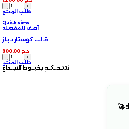
د.ج
1.200,00
طلب المنتج
Quick view
أضف للمفضلة
قالب كوستار بابلز
د.ج
800,00
طلب المنتج
نتتـحــكـم بخيــوط الابــداع
 🚀