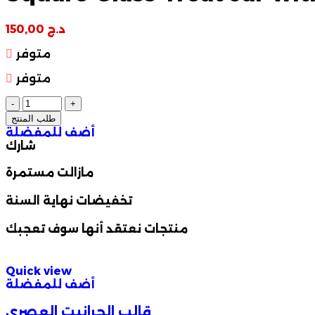
د.ج
150,00
متوفر
متوفر
طلب المنتج
أضف للمفضلة
شارك
مازالت مستمرة
تخفيضات نهاية السنة
منتجات نعتقد أنها سوف تعجبك
Quick view
أضف للمفضلة
قالب الجرانيت العصري