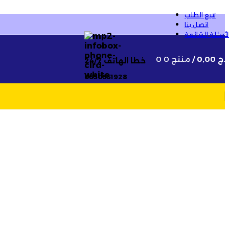
تتبع الطلب
اتصل بنا
لأسئلة الشائعة
.ج
0,00
/
0 منتج
0
خطا الهاتف 24/7
0550551928