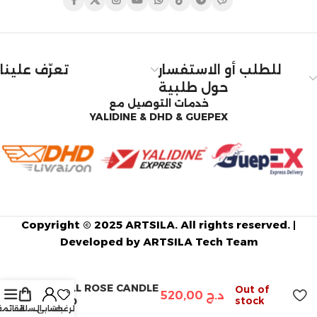
للطلب أو الاستفسار
تعرّف علينا
حول طلبية
خدمات التوصيل مع
YALIDINE & DHD & GUEPEX
Copyright © 2025 ARTSILA. All rights reserved. |
Developed by ARTSILA Tech Team
SMALL ROSE CANDLE
Out of
د.ج
520,00
stock
MOLD
الرغبات
حسابي
السلة
القائمة