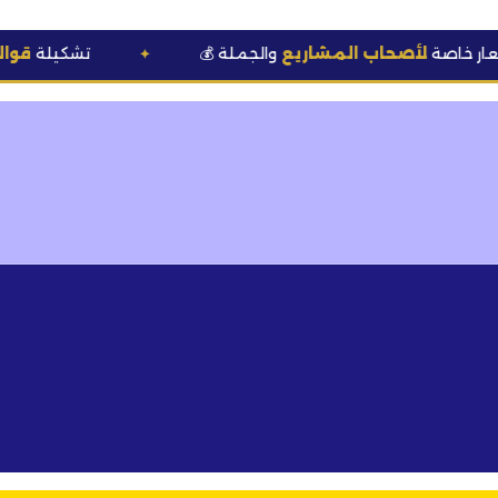
حاب المشاريع
والجملة
🆕 تشكيلة
قوالب وعطور
حص
✦