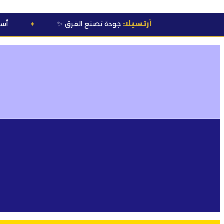
أرتسيلا:
جودة تصنع الفرق
✨
💰 أسعار خاصة
لأص
✦