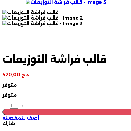
قالب فراشة التوزيعات
د.ج
420,00
متوفر
متوفر
أضف للمفضلة
شارك