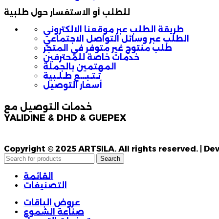
للطلب أو الاستفسار حول طلبية
طريقة الطلب عبر موقعنا الالكتروني
الطلب عبر وسائل التواصل الاجتماعي
طلب منتوج غير متوفر في المتجر
خدمات خاصة للمحترفين
المهتمين بالجملة
تـتـبـــع طـلـبية
أسعار التوصيل
خدمات التوصيل مع
YALIDINE & DHD & GUEPEX
Copyright © 2025 ARTSILA. All rights reserved. | 
Search
القائمة
التصنيفات
عروض الباقات
صناعة الشموع