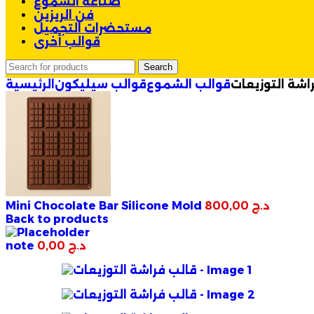
صناعة الشموع
فن الريزين
مستحضرات التجميل
قوالب أخرى
Search
اشة التوزيعات
قوالب الشموع
قوالب سيليكون
الرئيسية
د.ج
800,00
Mini Chocolate Bar Silicone Mold
Back to products
د.ج
0,00
note