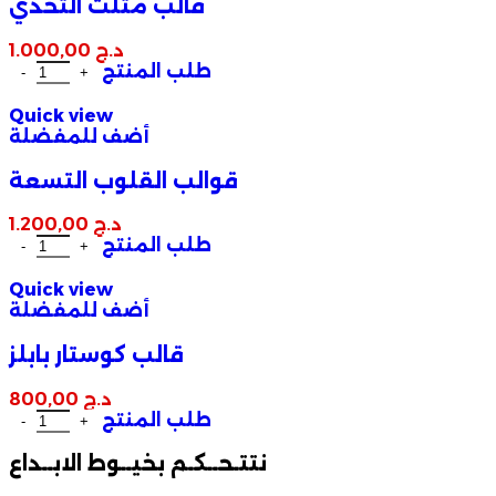
قالب مثلث التحدي
د.ج
1.000,00
طلب المنتج
Quick view
أضف للمفضلة
قوالب القلوب التسعة
د.ج
1.200,00
طلب المنتج
Quick view
أضف للمفضلة
قالب كوستار بابلز
د.ج
800,00
طلب المنتج
نتتـحــكـم بخيــوط الابــداع