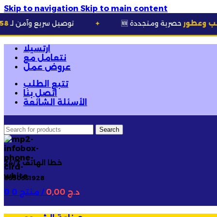
Skip to navigation
Skip to main content
رية ومتجددة
🚚 توصيل سريع وآمن لـ
58 ولاية
✦
ارتسيلا
نتعامل مع
عروض عمل
تتبع الطلب
اتصل بنا
الأسئلة الشائعة
Search
خطا الهاتف 24/7
0550551928
د.ج
0,00
/
0 منتج
0