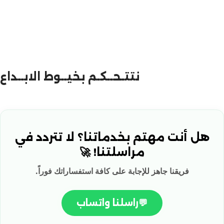
نتتـحــكـم بخيــوط الابــداع
هل أنت مهتم بخدماتنا؟ لا تتردد في
مراسلتنا! 🚀
فريقنا جاهز للإجابة على كافة استفساراتك فوراً.
💬
راسلنا واتساب