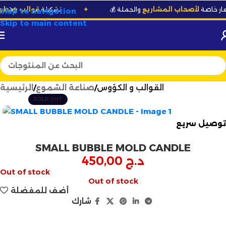
ر خاصة
لأصحاب المشاريع
والجملة
✦
🆕 تشكيلة
قوالب وعطور
حص
Skip to navigation
Skip to main content
القوالب و الكؤوس
صناعة الشموع
الرئيسية
SOLD OUT
توصيل سريع
SMALL BUBBLE MOLD CANDLE
د.ج
450,00
Out of stock
Out of stock
أضف للمفضلة
شارك