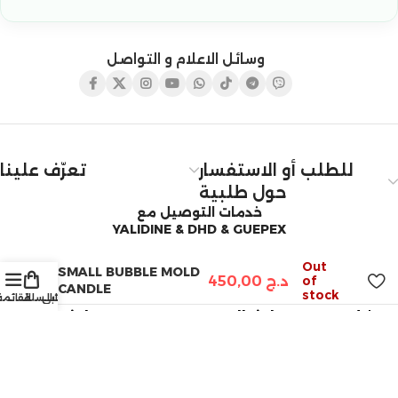
وسائل الاعلام و التواصل
للطلب أو الاستفسار
تعرّف علينا
حول طلبية
خدمات التوصيل مع
YALIDINE & DHD & GUEPEX
Out
SMALL BUBBLE MOLD
د.ج
450,00
of
CANDLE
stock
الرغبات
حسابي
السلة
القائمة
Copyright © 2025 ARTSILA. All rights reserved. |
Developed by ARTSILA Tech Team