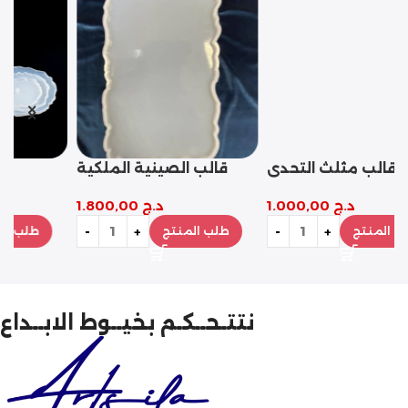
قوالب القلوب التسعة
قالب مثلث التحدي
د.ج
1.200,00
د.ج
1.000,00
طلب المنتج
طلب المنتج
نتتـحــكـم بخيــوط الابــداع