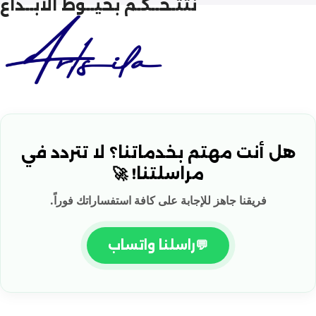
نتتـحــكـم بخيــوط الابــداع
هل أنت مهتم بخدماتنا؟ لا تتردد في
مراسلتنا! 🚀
فريقنا جاهز للإجابة على كافة استفساراتك فوراً.
💬
راسلنا واتساب