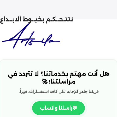
نتتـحــكـم بخيــوط الابــداع
هل أنت مهتم بخدماتنا؟ لا تتردد في
مراسلتنا! 🚀
فريقنا جاهز للإجابة على كافة استفساراتك فوراً.
💬
راسلنا واتساب