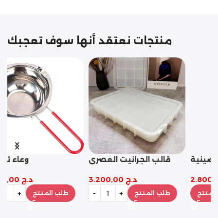
منتجات نعتقد أنها سوف تعجبك
طقم قالب صينية
ة
قالب تاج التقديم
بيضاوية مع 4 كوستر
د.ج
2.800,00
د.ج
2.800,00
طلب المنتج
طلب المنتج