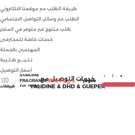
طريقة الطلب عبر موقعنا الالكتروني
الطلب عبر وسائل التواصل الاجتماعي
طلب منتوج غير متوفر في المتجر
خدمات خاصة للمحترفين
المهتمين بالجملة
تـتـبـــع طـلـبية
أسعار التوصيل
SUBLIME
خدمات التوصيل مع
متوفر
د.ج
620,00
FRAGRANCE
YALIDINE & DHD & GUEPEX
OIL 100ml
الرغبات
حسابي
السلة
القائم
Copyright © 2025 ARTSILA. All rights reserved. |
Developed by ARTSILA Tech Team