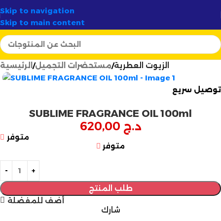
من لـ
58 ولاية
✦
أرتسيلا:
الوجهة الأولى لصناع الشموع في الجزا
Skip to navigation
Skip to main content
الزيوت العطرية
مستحضرات التجميل
الرئيسية
توصيل سريع
SUBLIME FRAGRANCE OIL 100ml
د.ج
620,00
متوفر
متوفر
طلب المنتج
أضف للمفضلة
شارك