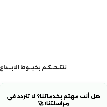
نتتـحــكـم بخيــوط الابــداع
هل أنت مهتم بخدماتنا؟ لا تتردد في
مراسلتنا! 🚀