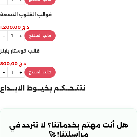
قوالب القلوب التسعة
د.ج
1.200,00
طلب المنتج
قالب كوستار بابلز
د.ج
800,00
طلب المنتج
نتتـحــكـم بخيــوط الابــداع
هل أنت مهتم بخدماتنا؟ لا تتردد في
مراسلتنا! 🚀