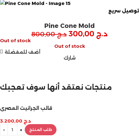
توصيل سريع
Pine Cone Mold
د.ج
300,00
د.ج
800,00
Out of stock
Out of stock
أضف للمفضلة
شارك
مازالت مستمرة
تخفيضات نهاية السنة
منتجات نعتقد أنها سوف تعجبك
قالب الجرانيت العصري
د.ج
3.200,00
طلب المنتج