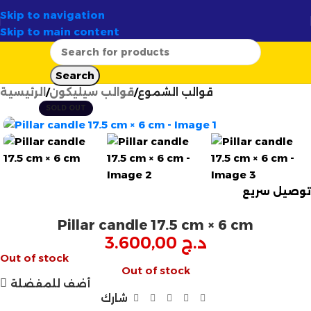
آمن لـ
58 ولاية
✦
أرتسيلا:
الوجهة الأولى لصناع الشموع في الج
Skip to navigation
Skip to main content
Search
قوالب الشموع
قوالب سيليكون
الرئيسية
SOLD OUT
توصيل سريع
Pillar candle 17.5 cm × 6 cm
د.ج
3.600,00
Out of stock
Out of stock
أضف للمفضلة
شارك