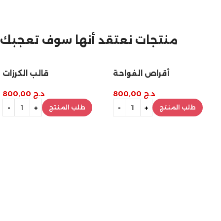
مازالت مستمرة
منتجات نعتقد أنها سوف تعجبك
تخفيضات نهاية السنة
أقراص الفواحة
قالب الكرزات
د.ج
800,00
د.ج
800,00
طلب المنتج
طلب المنتج