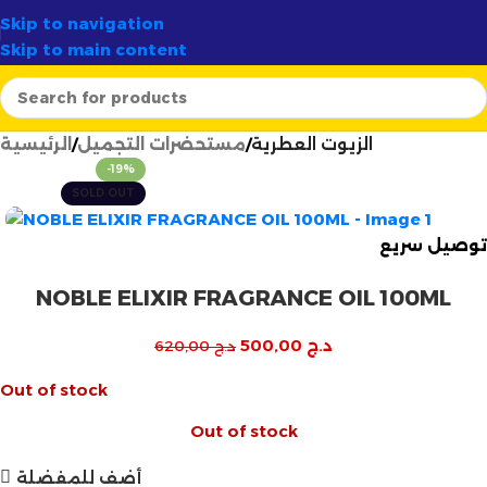
 وآمن لـ
58 ولاية
✦
أرتسيلا:
الوجهة الأولى لصناع الشموع في ال
Skip to navigation
Skip to main content
الزيوت العطرية
مستحضرات التجميل
الرئيسية
-19%
SOLD OUT
توصيل سريع
NOBLE ELIXIR FRAGRANCE OIL 100ML
د.ج
500,00
د.ج
620,00
Out of stock
Out of stock
أضف للمفضلة