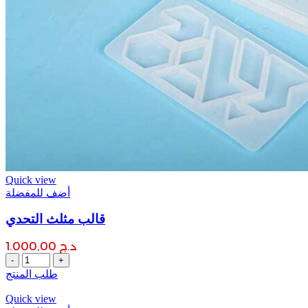
Quick view
أضف للمفضلة
قالب مثلث التحدي
د.ج
1.000,00
قالب
مثلث
طلب المنتج
التحدي
quantity
Quick view