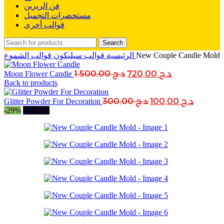
فن الريزين
مستحضرات التجميل
قوالب أخرى
Search
New Couple Candle Mold
قوالب الشموع
الرئيسية
قوالب سيليكون
Original
Current
د.ج
720,00
د.ج
1.500,00
Moon Flower Candle
price
price
Back to products
was:
is:
Original
Curren
د.ج
100,00
د.ج
300,00
د.ج 720,00.
د.ج 1.500,00.
Glitter Powder For Decoration
price
price
-29%
Sold out
was:
is:
د.ج 300,00.