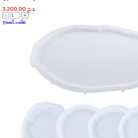
د.ج
3.200,00
قالب
الجرانيت
طلب المنتج
العصري
quantity