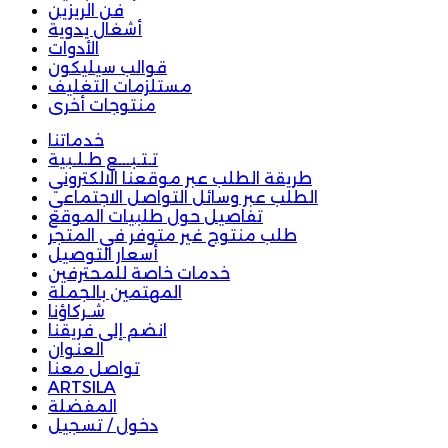
فن الريزين
أشغال يدوية
الأدوات
قوالب سيليكون
مستلزمات التغليف
منتوجات أخرى
خدماتنا
تـتـبـــع طـلـبية
طريقة الطلب عبر موقعنا الالكتروني
الطلب عبر وسائل التواصل الاجتماعي
تفاصيل حول طلبيات الموقع
طلب منتوج غير متوفر في المتجر
أسعار التوصيل
خدمات خاصة للمحترفين
المهتمين بالجملة
شـركاؤنا
انضم إلى فريقنا
العنوان
تواصل معنا
ARTSILA
المفضلة
دخول / تسجيل