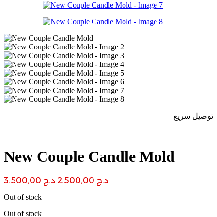
توصيل سريع
New Couple Candle Mold
Original
Current
د.ج
2.500,00
د.ج
3.500,00
price
price
Out of stock
was:
is:
د.ج 2.500,00.
د.ج 3.500,00.
Out of stock