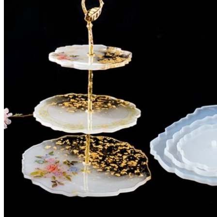
4
كوستر
quantity