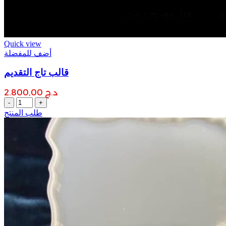
Quick view
أضف للمفضلة
قالب تاج التقديم
د.ج
2.800,00
قالب
تاج
طلب المنتج
التقديم
quantity