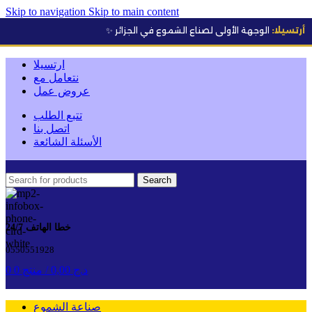
Skip to navigation
Skip to main content
أولى لصناع الشموع في الجزائر
✨
ارتسيلا
نتعامل مع
عروض عمل
تتبع الطلب
اتصل بنا
الأسئلة الشائعة
Search
خطا الهاتف 24/7
0550551928
د.ج
0,00
/
0 منتج
0
صناعة الشموع