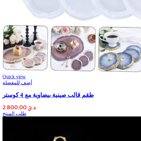
Quick view
أضف للمفضلة
طقم قالب صينية بيضاوية مع 4 كوستر
د.ج
2.800,00
طقم
طلب المنتج
قالب
صينية
بيضاوية
مع