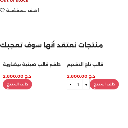
Out of stock
أضف للمفضلة
مازالت مستمرة
تخفيضات نهاية السنة
منتجات نعتقد أنها سوف تعجبك
طقم قالب صينية بيضاوية
قالب الجرانيت العصري
مع 4 كوستر
د.ج
2.800,00
د.ج
3.200,00
طلب المنتج
طلب المنتج