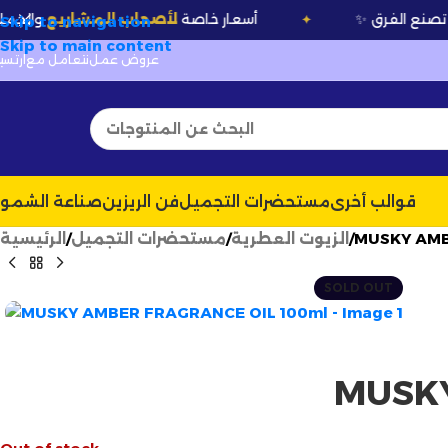
لفرق
✨
💰 أسعار خاصة
لأصحاب المشاريع
والجملة
✦
Skip to navigation
Skip to main content
عروض عمل
نتعامل مع
ارتسيل
قوالب أخرى
مستحضرات التجميل
فن الريزين
صناعة الشمو
MUSKY AMB
الزيوت العطرية
مستحضرات التجميل
الرئيسية
SOLD OUT
MUSKY