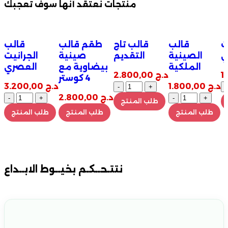
منتجات نعتقد أنها سوف تعجبك
Quick view
Quick view
Quick view
Quick view
Q
ث
قالب
قالب تاج
طقم قالب
قالب
أضف
أضف
أضف
أضف
ي
الصينية
التقديم
صينية
الجرانيت
ة
للمفضلة
للمفضلة
للمفضلة
للمفضلة
الملكية
بيضاوية مع
العصري
د.ج
2.800,00
4 كوستر
د.ج
1.800,00
د.ج
3.200,00
د.ج
2.800,00
طلب المنتج
طلب المنتج
طلب المنتج
طلب المنتج
نتتـحــكـم بخيــوط الابــداع