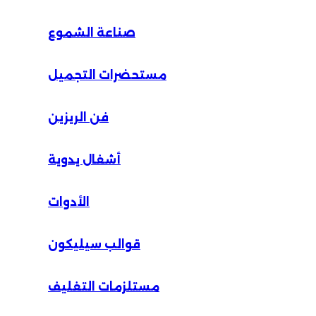
صناعة الشموع
مستحضرات التجميل
فن الريزين
أشغال يدوية
الأدوات
قوالب سيليكون
مستلزمات التغليف