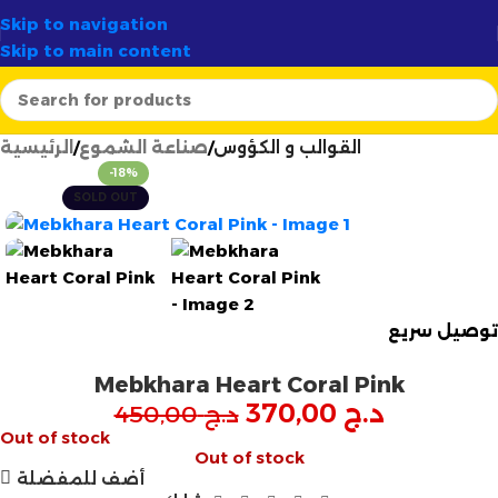
✦
أرتسيلا:
الوجهة الأولى لصناع الشموع في الجزائر
✨
Skip to navigation
Skip to main content
القوالب و الكؤوس
صناعة الشموع
الرئيسية
-18%
SOLD OUT
توصيل سريع
Mebkhara Heart Coral Pink
د.ج
370,00
د.ج
450,00
Out of stock
Out of stock
أضف للمفضلة