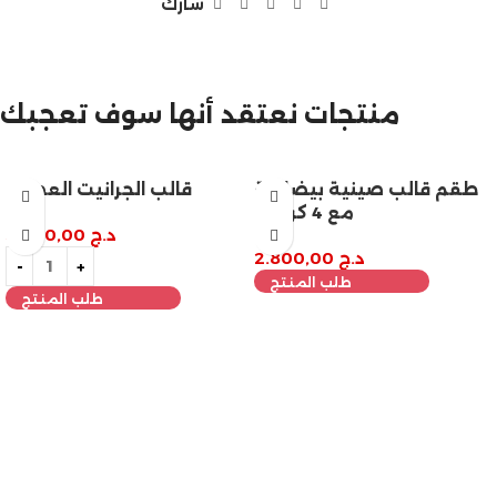
شارك
مازالت مستمرة
منتجات نعتقد أنها سوف تعجبك
تخفيضات نهاية السنة
طقم قالب صينية بيضاوية
قالب الجرانيت العصري
مع 4 كوستر
د.ج
3.200,00
د.ج
2.800,00
طلب المنتج
طلب المنتج