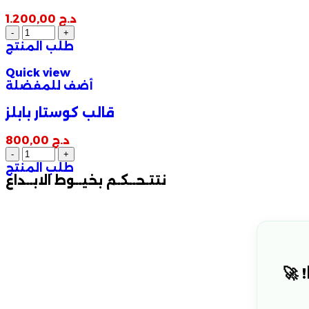
د.ج
1.200,00
طلب المنتج
Quick view
أضف للمفضلة
قالب كوستار بابلز
د.ج
800,00
طلب المنتج
نتتـحــكـم بخيــوط الابــداع
 🚀