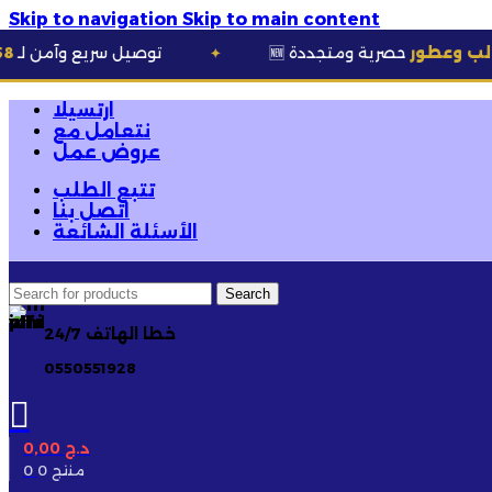
Skip to navigation
Skip to main content
صرية ومتجددة
🚚 توصيل سريع وآمن لـ
58 ولاية
✦
ارتسيلا
نتعامل مع
عروض عمل
تتبع الطلب
اتصل بنا
الأسئلة الشائعة
Search
خطا الهاتف 24/7
0550551928
د.ج
0,00
0 منتج
0