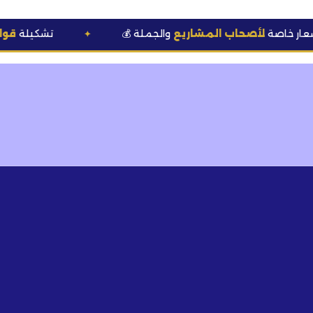
أصحاب المشاريع
والجملة
🆕 تشكيلة
قوالب وعطور
ح
✦