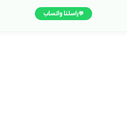
💬
راسلنا واتساب