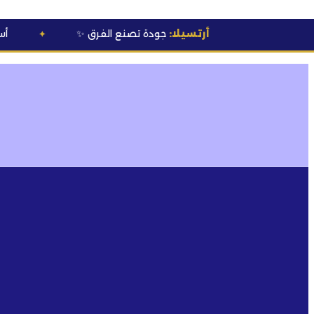
أرتسيلا:
جودة تصنع الفرق
✨
💰 أسعار خاصة
ل
✦