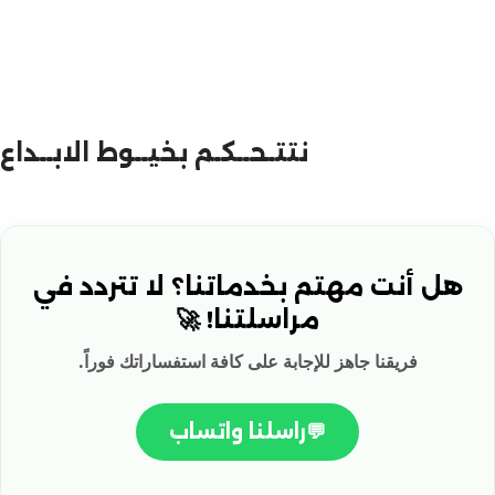
نتتـحــكـم بخيــوط الابــداع
هل أنت مهتم بخدماتنا؟ لا تتردد في
مراسلتنا! 🚀
فريقنا جاهز للإجابة على كافة استفساراتك فوراً.
💬
راسلنا واتساب