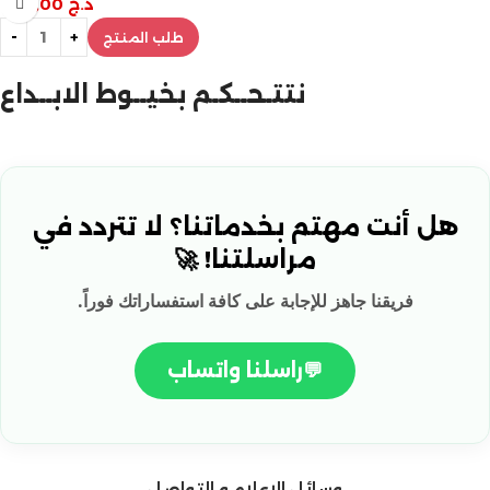
د.ج
800,00
طلب المنتج
نتتـحــكـم بخيــوط الابــداع
هل أنت مهتم بخدماتنا؟ لا تتردد في
مراسلتنا! 🚀
فريقنا جاهز للإجابة على كافة استفساراتك فوراً.
💬
راسلنا واتساب
وسائل الاعلام و التواصل