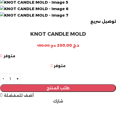
توصيل سريع
KNOT CANDLE MOLD
د.ج
200,00
د.ج
450,00
متوفر
متوفر
طلب المنتج
أضف للمفضلة
شارك
مازالت مستمرة