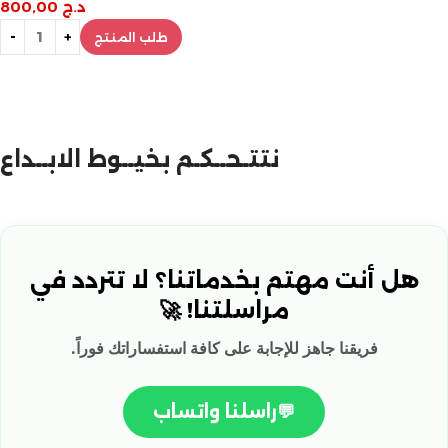
د.ج
800,00
طلب المنتج
نتتـحــكـم بخيــوط الابــداع
هل أنت مهتم بخدماتنا؟ لا تتردد في
مراسلتنا! 🚀
فريقنا جاهز للإجابة على كافة استفساراتك فوراً.
💬
راسلنا واتساب