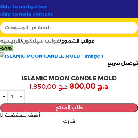
✦
🚚 توصيل سريع وآمن لـ
58 ولاية
✦
أرتسيلا:
الو
Skip to navigation
Skip to main content
قوالب الشموع
قوالب سيليكون
الرئيسية
-57%
توصيل سريع
ISLAMIC MOON CANDLE MOLD
د.ج
800,00
د.ج
1.850,00
طلب المنتج
أضف للمفضلة
شارك
مازالت مستمرة