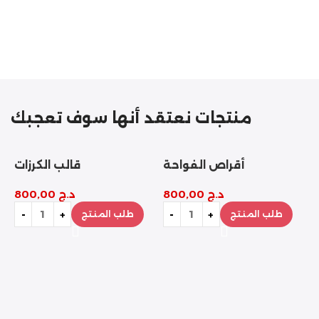
مازالت مستمرة
تخفيضات
نهاية السنة
منتجات نعتقد أنها سوف تعجبك
أقراص الفواحة
قالب الكرزات
د.ج
800,00
د.ج
800,00
طلب المنتج
طلب المنتج
ب