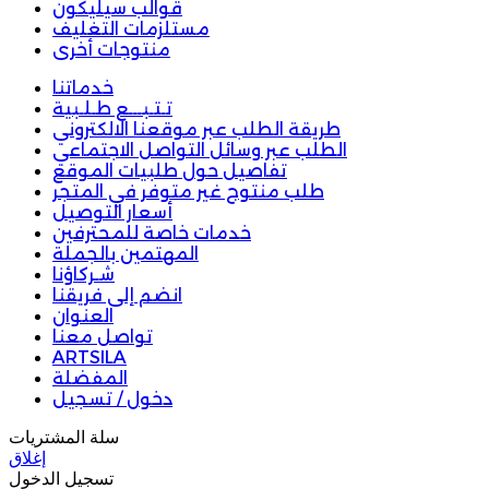
قوالب سيليكون
مستلزمات التغليف
منتوجات أخرى
خدماتنا
تـتـبـــع طـلـبية
طريقة الطلب عبر موقعنا الالكتروني
الطلب عبر وسائل التواصل الاجتماعي
تفاصيل حول طلبيات الموقع
طلب منتوج غير متوفر في المتجر
أسعار التوصيل
خدمات خاصة للمحترفين
المهتمين بالجملة
شـركاؤنا
انضم إلى فريقنا
العنوان
تواصل معنا
ARTSILA
المفضلة
دخول / تسجيل
سلة المشتريات
إغلاق
تسجيل الدخول