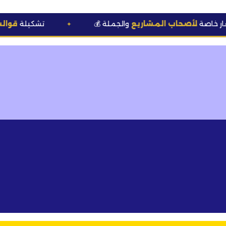
صحاب المشاريع
والجملة
🆕 تشكيلة
قوالب وعطور
ح
✦