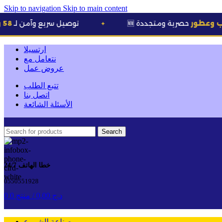
Skip to navigation
Skip to main content
صرية ومتجددة
🚚 توصيل سريع وآمن لـ
58 ولاية
✦
ارتسيلا
نتعامل مع
عروض عمل
تتبع الطلب
اتصل بنا
الأسئلة الشائعة
Search
خطا الهاتف 24/7
0550551928
د.ج
0,00
/
0 منتج
0
صناعة الشموع