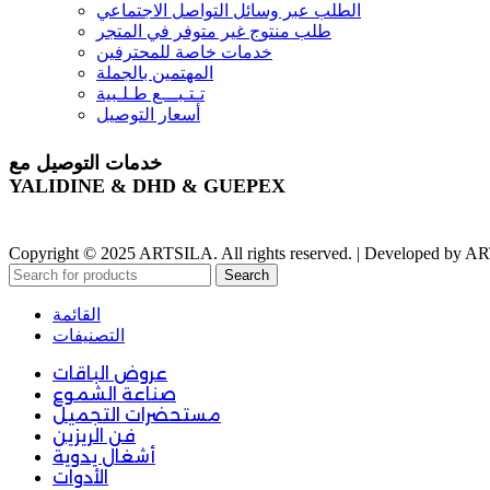
الطلب عبر وسائل التواصل الاجتماعي
طلب منتوج غير متوفر في المتجر
خدمات خاصة للمحترفين
المهتمين بالجملة
تـتـبـــع طـلـبية
أسعار التوصيل
خدمات التوصيل مع
YALIDINE & DHD & GUEPEX
Copyright © 2025 ARTSILA. All rights reserved. | Developed by 
Search
القائمة
التصنيفات
عروض الباقات
صناعة الشموع
مستحضرات التجميل
فن الريزين
أشغال يدوية
الأدوات