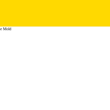
ne Mold
د
gh
د.ج 300,00