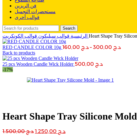
فن الريزين
مستحضرات التجميل
قوالب أخرى
Search
Heart Shape Tray Silico
قوالب الكونكريت
الرئيسية
قوالب سيليكون
Price
د.ج
300,00
–
د.ج
160,00
RED CANDLE COLOR 10g
range:
Back to products
.ج 160,00
د.ج
500,00
25 pcs Wooden Candle Wick Holder
throu
-17%
Heart Shape Tray Silicone Mold
Original
Current
د.ج
1.250,00
د.ج
1.500,00
price
price