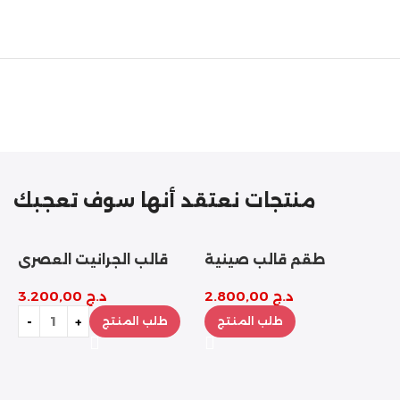
مازالت مستمرة
تخفيضات
نهاية السنة
منتجات نعتقد أنها سوف تعجبك
طقم قالب صينية
قالب الجرانيت العصري
بيضاوية مع 4 كوستر
د.ج
2.800,00
د.ج
3.200,00
طلب المنتج
طلب المنتج