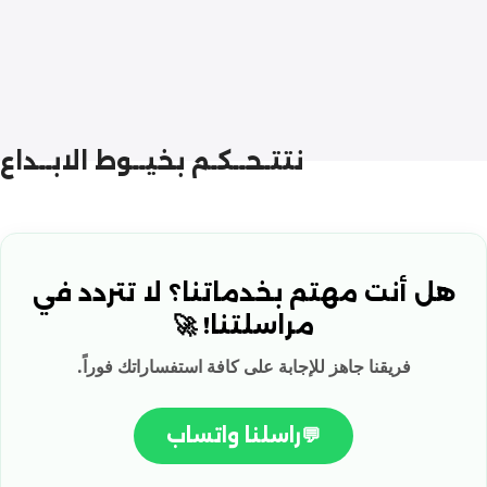
م
نتتـحــكـم بخيــوط الابــداع
هل أنت مهتم بخدماتنا؟ لا تتردد في
مراسلتنا! 🚀
فريقنا جاهز للإجابة على كافة استفساراتك فوراً.
💬
راسلنا واتساب