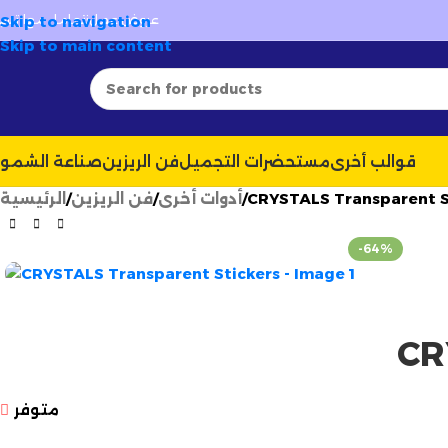
قوالب وعطور
حصرية ومتجددة
🚚 توصيل سريع وآمن 
✦
عروض عمل
نتعامل مع
Skip to navigation
ارتسيل
Skip to main content
قوالب أخرى
مستحضرات التجميل
فن الريزين
صناعة الشمو
CRYSTALS Transparent S
أدوات أخرى
فن الريزين
الرئيسية
-64%
CR
متوفر