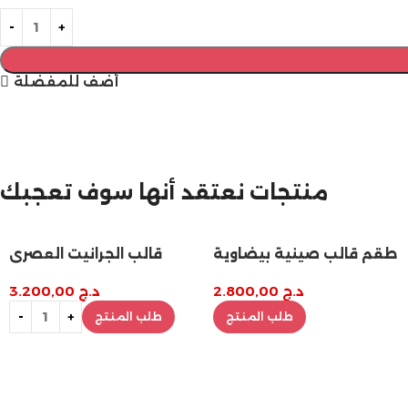
أضف للمفضلة
مازالت مستمرة
منتجات نعتقد أنها سوف تعجبك
تخفيضات نهاية السنة
طقم قالب صينية بيضاوية
قالب الجرانيت العصري
مع 4 كوستر
د.ج
2.800,00
د.ج
3.200,00
طلب المنتج
طلب المنتج