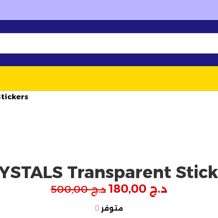
💰 أسعار خاصة
لأصحاب المشاريع
والجملة
🆕 تشكيلة
✦
tickers
YSTALS Transparent Stick
د.ج
180,00
د.ج
500,00
متوفر