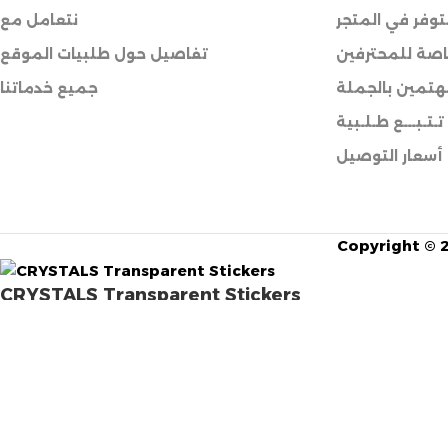
وفر في المتجر
نتعامل مع
صة للمحترفين
تفاصيل حول طلبيات الموقع
هتمين بالجملة
جميع خدماتنا
تـتـبـــع طـلـبية
أسعار التوصيل
Copyright © 2
CRYSTALS Transparent Stickers
د.ج
180,00
د.ج
500,00
متوفر