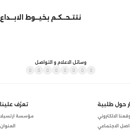
نتتـحــكـم بخيــوط الابــداع
وسائل الاعلام و التواصل
ر حول طلبية
تعرّف علينا
عنا الالكتروني
مؤسسة ارتسيلا
واصل الاجتماعي
العنوان