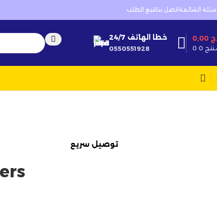
أرتسيلا:
جودة تصنع الفرق
✨
✦
أسئلة الشائعة
اتصل بنا
تتبع الطلب
خطا الهاتف 24/7
ج
0,00
 منتج
0
0550551928
توصيل سريع
ers