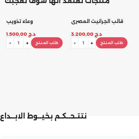
منتجات نعتقد أنها سوف تعجبك
قالب الجرانيت العصري
وعاء تذويب
د.ج
3.200,00
د.ج
1.500,00
طلب المنتج
طلب المنتج
ة
نتتـحــكـم بخيــوط الابــداع