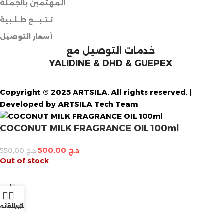
المهتمين بالجملة
تـتـبـــع طـلـبية
أسعار التوصيل
خدمات التوصيل مع
YALIDINE & DHD & GUEPEX
Copyright © 2025 ARTSILA. All rights reserved. |
Developed by ARTSILA Tech Team
COCONUT MILK FRAGRANCE OIL 100ml
د.ج
500,00
د.ج
550,00
Out of stock
الرغبات
حسابي
السلة
القائم