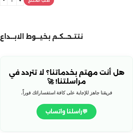
طلب المنتج
نتتـحــكـم بخيــوط الابــداع
هل أنت مهتم بخدماتنا؟ لا تتردد في
مراسلتنا! 🚀
فريقنا جاهز للإجابة على كافة استفساراتك فوراً.
💬
راسلنا واتساب