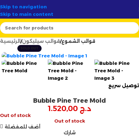
وآمن لـ
58 ولاية
✦
أرتسيلا:
الوجهة الأولى لصناع الشموع في الج
Skip to navigation
Skip to main content
قوالب الشموع
قوالب سيليكون
الرئيسية
SOLD OUT
توصيل سريع
Bubble Pine Tree Mold
د.ج
1.520,00
Out of stock
Out of stock
أضف للمفضلة
شارك