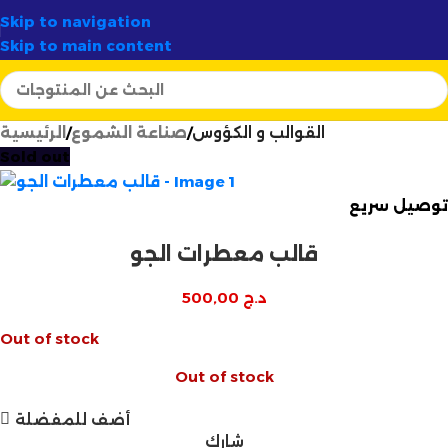
✨
الوجهة الأولى لصناع الشموع في الجزائر
أرتسيلا:
✦
58 ولاية

Skip to navigation
Skip to main content
الرئيسية
صناعة الشموع
القوالب و الكؤوس
Sold out
توصيل سريع
قالب معطرات الجو
500,00
د.ج
Out of stock
Out of stock
أضف للمفضلة
شارك