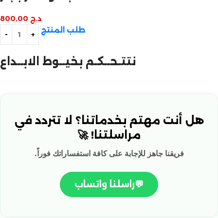
د.ج
800,00
طلب المنتج
نتتـحــكـم بخيــوط الابــداع
هل أنت مهتم بخدماتنا؟ لا تتردد في
مراسلتنا! 🚀
فريقنا جاهز للإجابة على كافة استفساراتك فوراً.
💬
راسلنا واتساب