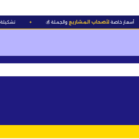
أصحاب المشاريع
والجملة
🆕 تشكيلة
قوالب وعطور
✦