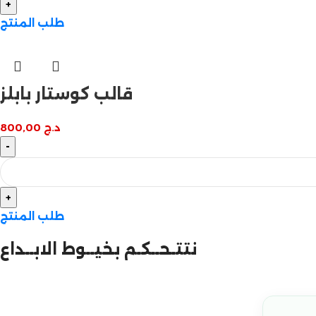
طلب المنتج
قالب كوستار بابلز
د.ج
800,00
طلب المنتج
نتتـحــكـم بخيــوط الابــداع