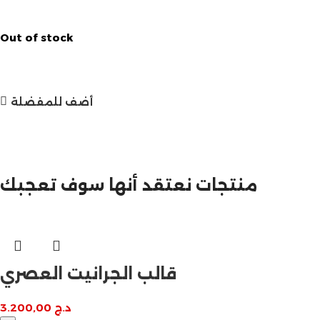
Out of stock
أضف للمفضلة
مازالت مستمرة
تخفيضات نهاية السنة
منتجات نعتقد أنها سوف تعجبك
قالب الجرانيت العصري
د.ج
3.200,00