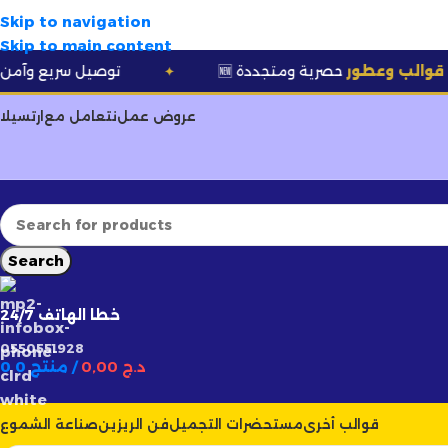
Skip to navigation
Skip to main content
حصرية ومتجددة
🚚 توصيل سريع وآمن لـ
58 ولاية
✦
عروض عمل
نتعامل مع
ارتسيلا
Search
خطا الهاتف 24/7
0550551928
د.ج
0,00
/
0 منتج
0
قوالب أخرى
مستحضرات التجميل
فن الريزين
صناعة الشموع