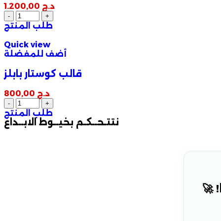
د.ج
1.200,00
طلب المنتج
Quick view
أضف للمفضلة
قالب كوستار بابلز
د.ج
800,00
طلب المنتج
نتتـحــكـم بخيــوط الابــداع
 🚀