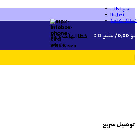
تتبع الطلب
اتصل بنا
لأسئلة الشائعة
.ج
0,00
/
0 منتج
0
خطا الهاتف 24/7
0550551928
توصيل سريع