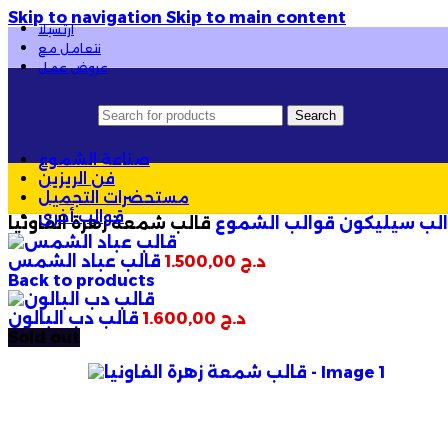
Skip to navigation
Skip to main content
ارتسيلا
نع الفرق
✨
💰 أسعار خاصة
لأصحاب المشاريع
والجملة
✦
نتعامل مع
عروض عمل
Search
صناعة الشموع
فن الريزين
مستحضرات التجميل
قوالب أخرى
لب سيليكون
قوالب الشموع
قالب شمعة زهرة الفاونيا
د.ج
1.500,00
قالب عباد الشمس
Back to products
د.ج
1.600,00
قالب دب البالون
Sold out