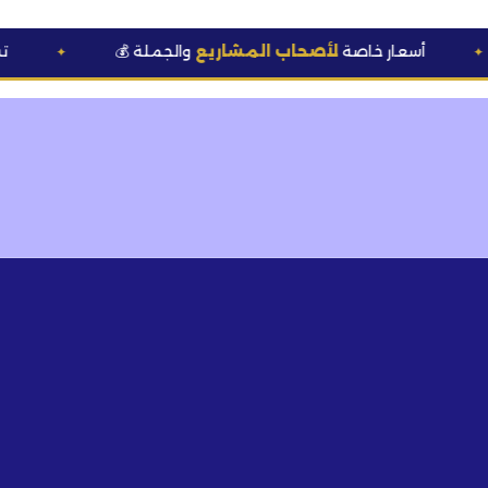
ار خاصة
لأصحاب المشاريع
والجملة
🆕 تشكيلة
قوالب 
✦