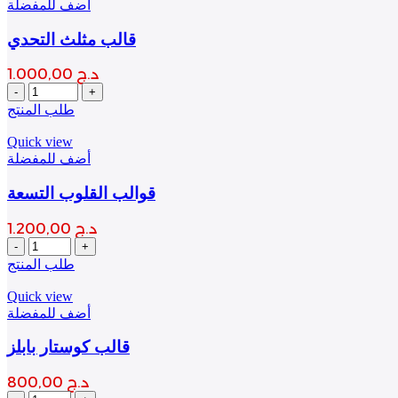
أضف للمفضلة
قالب مثلث التحدي
د.ج
1.000,00
قالب
مثلث
طلب المنتج
التحدي
quantity
Quick view
أضف للمفضلة
قوالب القلوب التسعة
د.ج
1.200,00
قوالب
القلوب
طلب المنتج
التسعة
quantity
Quick view
أضف للمفضلة
قالب كوستار بابلز
د.ج
800,00