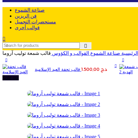
صناعة الشموع
فن الريزين
مستحضرات التجميل
قوالب أخرى
لرئيسية
صناعة الشموع
القوالب و الكؤوس
قالب شمعة توليب آروما
د.ج
1.500,00
​قالب تحفة العيد الإسلامية
Sold out