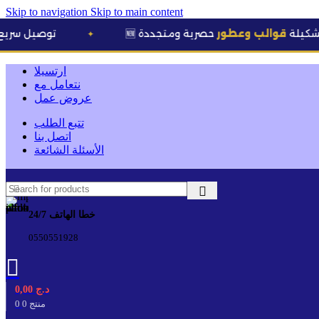
Skip to navigation
Skip to main content
وعطور
حصرية ومتجددة
🚚 توصيل سريع وآمن لـ
58 ولاية
✦
ارتسيلا
نتعامل مع
عروض عمل
تتبع الطلب
اتصل بنا
الأسئلة الشائعة
خطا الهاتف 24/7
0550551928
د.ج
0,00
0 منتج
0