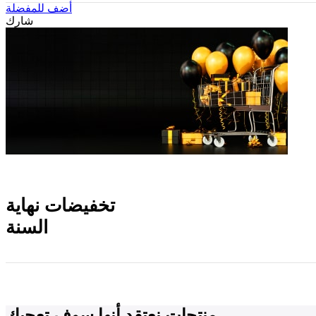
أضف للمفضلة
شارك
مازالت مستمرة
تخفيضات نهاية
السنة
منتجات نعتقد أنها سوف تعجبك