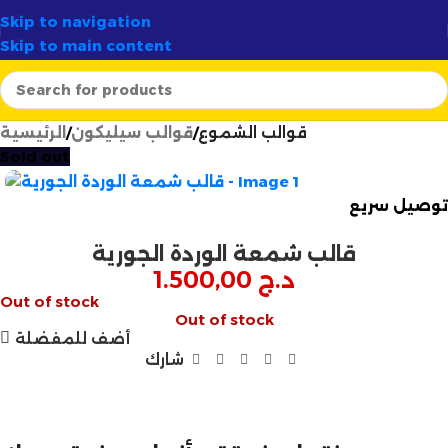
 لـ
58 ولاية
✦
أرتسيلا:
الوجهة الأولى لصناع الشموع في الجزائ
Skip to navigation
Skip to main content
قوالب الشموع
قوالب سيليكون
الرئيسية
Sold out
توصيل سريع
قالب شمعة الوردة الجورية
د.ج
1.500,00
Out of stock
Out of stock
أضف للمفضلة
شارك
مازالت مستمرة