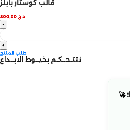
قالب كوستار بابلز
د.ج
800,00
طلب المنتج
نتتـحــكـم بخيــوط الابــداع
 🚀