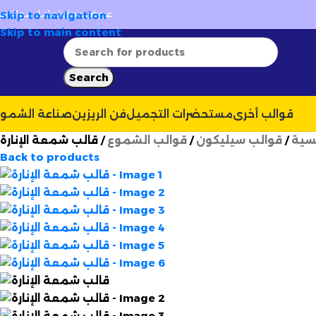
ية ومتجددة
🚚 توصيل سريع وآمن لـ
58 ولاية
✦
عروض عمل
نتعامل مع
Skip to navigation
ارتسيل
Skip to main content
Search
قوالب أخرى
مستحضرات التجميل
فن الريزين
صناعة الشمو
يسية
قوالب سيليكون
قوالب الشموع
قالب شمعة الإنارة
Back to products