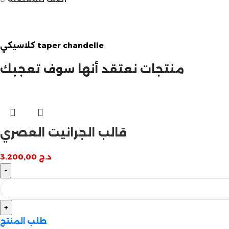
مازالت مستمرة
كلاسيكي taper chandelle
تخفيضات نهاية السنة
منتجات نعتقد أنها سوف تعجبك
قالب الجرانيت العصري
د.ج
3.200,00
طلب المنتج