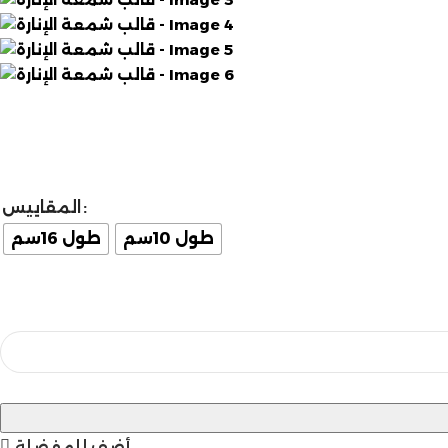
المقاييس
طول 10سم
طول 16سم
أضف للمفضلة