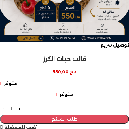
توصيل سريع
قالب حبات الكرز
د.ج
550,00
متوفر
متوفر
طلب المنتج
أضف للمفضلة