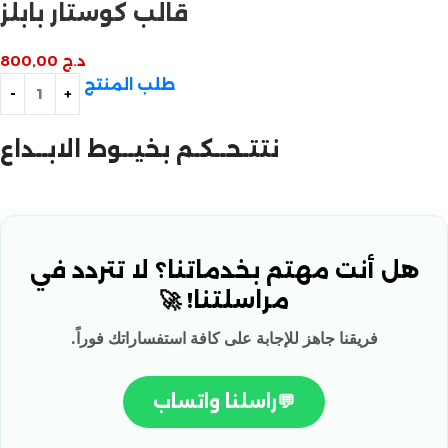
قالب كوستار بابلز
د.ج
800,00
طلب المنتج
نتتـحــكـم بخيــوط الابــداع
هل أنت مهتم بخدماتنا؟ لا تتردد في
مراسلتنا! 🚀
فريقنا جاهز للإجابة على كافة استفساراتك فوراً.
💬
راسلنا واتساب