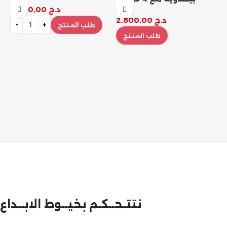
د.ج
3.200,00
د.ج
2.800,00
طلب المنتج
طلب المنتج
م
نتتـحــكـم بخيــوط الابــداع