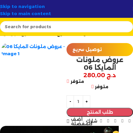
🚚 توصيل سريع وآمن لـ
58 ولاية
✦
أرتسيلا:
الوجهة الأولى ل
Skip to navigation
Skip to main content
ملونات الشموع
صناعة الشموع
الرئيسية
توصيل سريع
عروض ملونات
المايكا 06
د.ج
280,00
متوفر
متوفر
طلب المنتج
أضف
شارك
للمفضلة