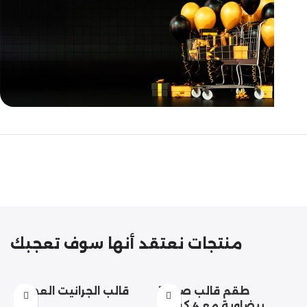
مازالت مستمرة
تخفيضات
نهاية السنة
منتجات نعتقد أنها سوف تعجبك
طقم قالب صينية
قالب الجرانيت العصري
بيضاوية مع 4 كوستر