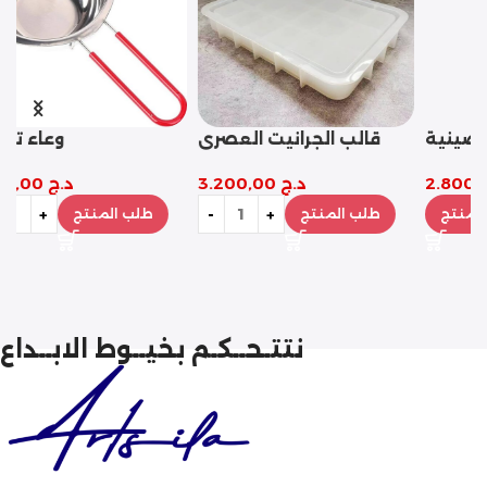
طقم قالب صينية
قالب تاج التقديم
بيضاوية مع 4 كوستر
د.ج
2.800,00
د.ج
2.800,00
طلب المنتج
طلب المنتج
نتتـحــكـم بخيــوط الابــداع