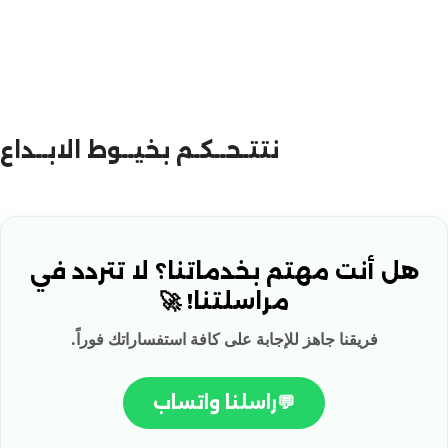
نتتـحــكـم بخيــوط الابــداع
هل أنت مهتم بخدماتنا؟ لا تتردد في
مراسلتنا! 🚀
فريقنا جاهز للإجابة على كافة استفساراتك فوراً.
💬
راسلنا واتساب